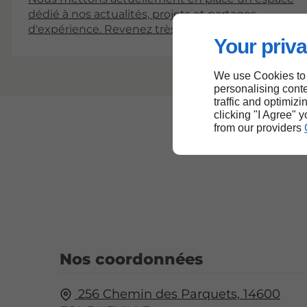
dédié à nos actualités, projets et partages
d'expérience. Revenez très bientôt pour découvrir
Your priva
nos premiers articles !
We use Cookies to
personalising conte
traffic and optimizi
clicking "I Agree" 
from our providers
Nos coordonnées
256 Chemin des Parquets,
14600