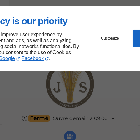
cy is our priority
 improve user experience by
Customize
nt and ads, as well as analyzing
ng social networks functionalities. By
you consent to the use of Cookies
Google
Facebook
.
Fermé
⋅ Ouvre demain à 09:00